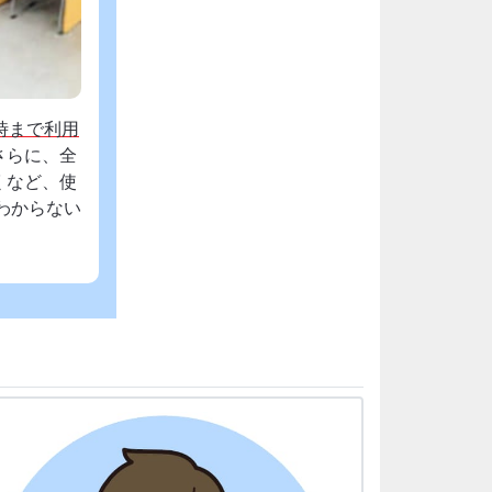
時まで利用
さらに、全
くなど、使
わからない