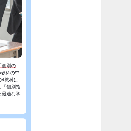
「個別の
5教科の中
4教科は
と「個別指
た最適な学