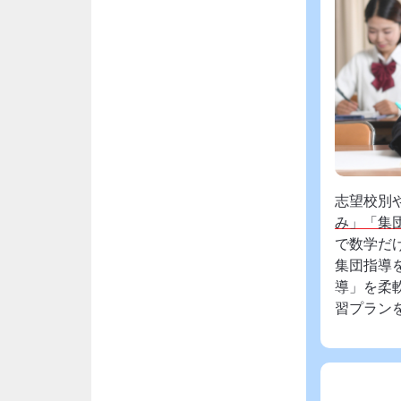
志望校別
み」「集
で数学だ
集団指導
導」を柔
習プラン