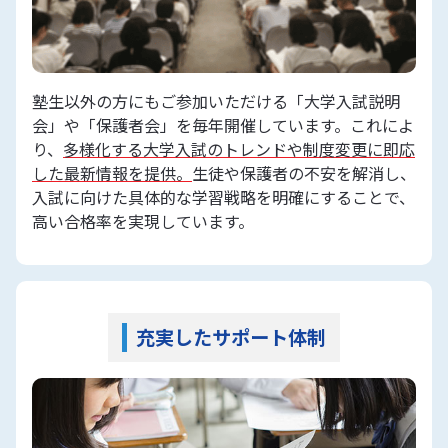
のレベルに合った内容を受講しており、得意科
目である英語についても授業後に積極的に質問
や相談をする姿が見られ、さらに伸ばしていこ
塾生以外の方にもご参加いただける「大学入試説明
うと意欲的であることが感じ取れました。
会」や「保護者会」を毎年開催しています。これによ
り、
多様化する大学入試のトレンドや制度変更に即応
した最新情報を提供。
生徒や保護者の不安を解消し、
その後の様子
入試に向けた具体的な学習戦略を明確にすることで、
高い合格率を実現しています。
3年生になる春の段階で2年生の数学の復習を終
えていたことで、
数学の力が徐々に向上
してい
きました。また、しっかり塾に通い勉強する習
充実したサポート体制
慣が身についたため、5月に部活を引退してか
らは、
毎日学校が終わるとすぐに自習室に来て
勉強するのが当たり前に
なりました。夏までに
基礎の復習を一通り終えたことで、秋・冬には