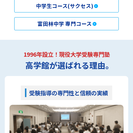
に寄ることができ、自習室も個別専用ブースな
中学生コース(サクセス)
ので、集中して学校の課題や塾の予習・復習に
取り組むことができました。
富田林中学 専門コース
校舎長からのコメント
1996年設立！現役大学受験専門塾
高学館が選ばれる理由｡
部活の後でもしっかりと自習に来て勉強してい
る姿から、Ｎさんに受験生としての意識が芽生
えたことが見て取れ、徹底的にサポートをさせ
ていただきました。苦手科目である数学の復習
受験指導の専門性と信頼の実績
については、
「いつまでにどの分野を終わらせ
るか」を具体的に決めて進めました。
また、わ
からないところがあるとその都度質問に来てく
れたため、つまずくことなく計画通りに進める
ことができました。さらに、集団授業では自分