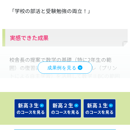
「学校の部活と受験勉強の両立！」
実感できた成果
校舎長の提案で数学の基礎（特に2年生の範
囲）の復習に取り組みました。Kトレ（プリン
トによる自主学習）を活用して数学ⅡBCの範囲
をすべてやり直すことができました。英語の授
業では、実際の大学入試レベルの問題に取り組
み、自分が今やるべきことが明確になりまし
新高３生
新高２生
新高１生
た。その結果、
自習すべき内容が把握でき、勉
のコースを見る
のコースを見る
のコースを見る
強へのモチベーションも向上
しました。
また、校舎が学校に近いため、部活の前後に塾