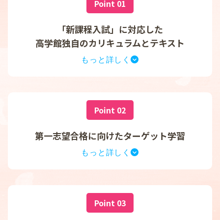
Point 01
「新課程入試」に対応した
高学館独自のカリキュラムとテキスト
Point 02
第一志望合格に向けたターゲット学習
新課程入試に対応した高学館独自のカリキュラムとテ
キストで、短期間での大きな成長を目指します。試験
時間や問題量の増加を見据え、受験指導経験豊富な講
師陣が、暗記や過去問中心の対策だけでなく、
「分析
力」や「論理的思考力」などの考える力を養成する授
Point 03
業
を提供します。