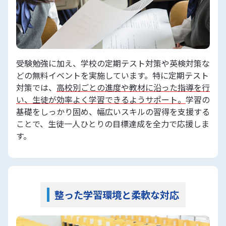
本格的な問題演習に集中。その結果、共通テス
トでは大きくリードを取ることができ、二次試
験も余裕を持って臨むことができました。得意
科目である英語では安定して高得点を獲得し、
見事に志望校への合格を勝ち取りました！
受験勉強に加え、学校の定期テスト対策や英検対策な
どの無料イベントを実施しています。特に定期テスト
対策では、
高校別ごとの進度や教材に沿った指導を行
受講したコース･科目
い、生徒が効率よく学習できるようサポート。
学習の
基礎をしっかり固め、幅広いスキルの習得を支援する
ことで、生徒一人ひとりの目標達成を全力で応援しま
国公立大文系コース
す。
英語・数学・現代文・古文・日本史
スケジュール
整った学習環境と柔軟な対応