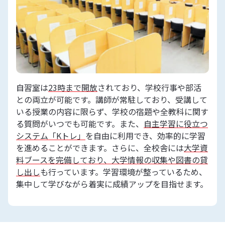
自習室は
23時まで開放
されており、学校行事や部活
との両立が可能です。講師が常駐しており、受講して
いる授業の内容に限らず、学校の宿題や全教科に関す
る質問がいつでも可能です。また、
自主学習に役立つ
システム「Kトレ」
を自由に利用でき、効率的に学習
を進めることができます。さらに、全校舎には
大学資
料ブースを完備しており、大学情報の収集や図書の貸
し出し
も行っています。学習環境が整っているため、
集中して学びながら着実に成績アップを目指せます。