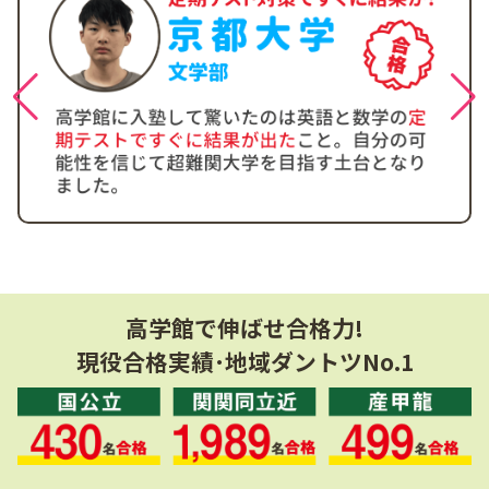
高学館で伸ばせ合格力!
現役合格実績･地域ダントツNo.1