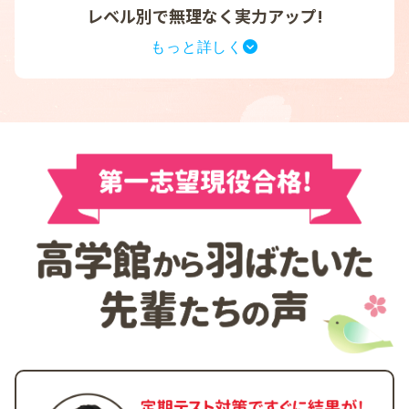
レベル別で無理なく実力アップ!
志望校ごとの過去問を徹底分析し、
頻出問題や出題パ
ターンに合わせた効率的な対策
を実施。志望校に特化
したカリキュラムにより目標が明確になり、モチベー
ションを維持しやすくなります。第一志望合格に向け
た戦略的学習で、日々の努力が確実に成果へとつなが
ります。
各教科ごとにレベル別の授業を組み合わせることで、
一人ひとりに最適な学習プラン
を提供します。適切な
難易度の問題と丁寧な指導で苦手分野を克服し、着実
に実力を積み上げます。無理なく効率的に学ぶこと
で、第一志望合格への道を切り拓きます。