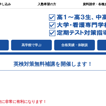
申し込み
入塾希望の方
資料請求・各種
て
高学館で学ぶ
合格実績・体験談
英検対策無料補講を開催します！
験に非常に有利になります！