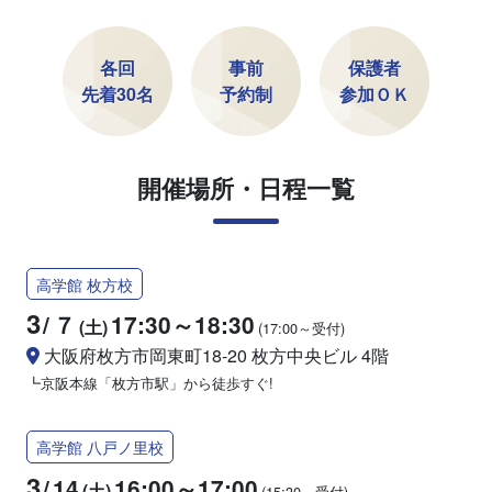
各回
事前
保護者
先着30名
予約制
参加ＯＫ
開催場所・日程一覧
高学館 枚方校
3
/
７
17:30～18:30
(土)
(17:00～受付)
大阪府枚方市岡東町18-20 枚方中央ビル 4階
┗京阪本線「枚方市駅」から徒歩すぐ!
高学館 八戸ノ里校
3
/
14
16:00～17:00
(土)
(15:30～受付)