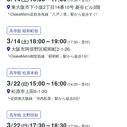
東大阪市下小坂2丁目14番10号 菱谷ビル3階
┗ОsakaМetro近鉄奈良線「八戸ノ里」駅から徒歩すぐ!
高学館 昭和町校
3
/
14
18:00～19:00
(土)
(17:30～受付)
大阪市阿倍野区昭和町2-1-26
┗ОsakaМetro御堂筋線「昭和町」駅から徒歩1分!
高学館 松原本校
3
/
22
15:00～16:00
(日)
(14:30～受付)
松原市上田6-1-30
┗近鉄南大阪線「河内松原」駅から徒歩2分!
高学館 北野田校
3
/
22
17:30～18:30
(日)
(17:00～受付)