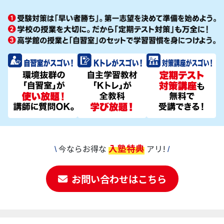
高学館に入塾した当初は、自分に合った勉強の取り組
み方をまだ見つけられていませんでした。 この状況
を変えようと、周りの友達や先生から勉強法を教えて
もらい、実践しながら自分に合い、効果を感じられた
入塾特典
今ならお得な
アリ!
\
/
方法だけを取り入れていきました。その結果、以前よ
りも学習内容が定着するようになり、効率的な勉強が
できるようになりました。
勉強法の改善や勉強時間の
お問い合わせはこちら
増加は、高学館に入ったことで自分よりレベルの高い
仲間と比較する機会が多かったことも大きな要因だと
思います。
また、受講していた授業を担当してくだ