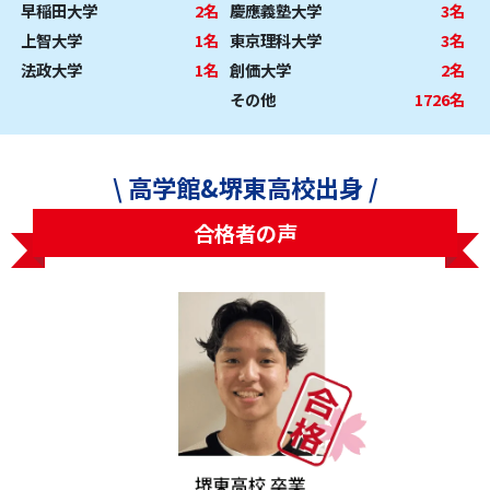
早稲田大学
2名
慶應義塾大学
3名
上智大学
1名
東京理科大学
3名
法政大学
1名
創価大学
2名
その他
1726名
\ 高学館&堺東高校出身 /
合格者の声