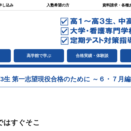
申し込み
入塾希望の方
資料請求・各種
て
高学館で学ぶ
合格実績・体験談
3生 第一志望現役合格のために ～６・７月
ではすぐそこ